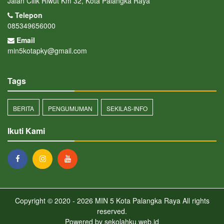
Jalan Cilik Riwut Km 32, Kota Palangka Raya
Telepon
085349656000
Email
min5kotapky@gmail.com
Tags
BERITA
PENGUMUMAN
SEKILAS-INFO
Ikuti Kami
Copyright © 2020 - 2026
MIN 5 Kota Palangka Raya
All rights
reserved.
Powered by
sekolahku.web.id