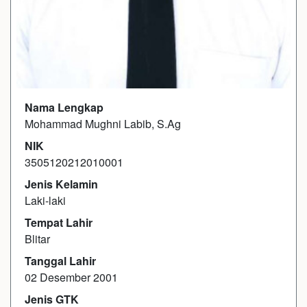
Nama Lengkap
Mohammad Mughni Labib, S.Ag
NIK
3505120212010001
Jenis Kelamin
Laki-laki
Tempat Lahir
Blitar
Tanggal Lahir
02 Desember 2001
Jenis GTK