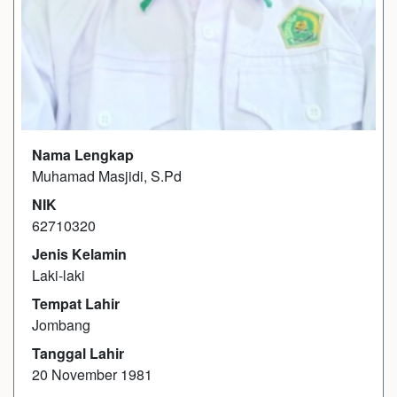
Nama Lengkap
Muhamad Masjidi, S.Pd
NIK
62710320
Jenis Kelamin
Laki-laki
Tempat Lahir
Jombang
Tanggal Lahir
20 November 1981