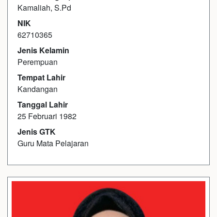
Kamaliah, S.Pd
NIK
62710365
Jenis Kelamin
Perempuan
Tempat Lahir
Kandangan
Tanggal Lahir
25 Februari 1982
Jenis GTK
Guru Mata Pelajaran