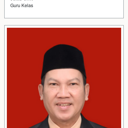
Guru Kelas