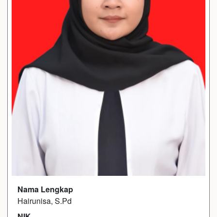
Nama Lengkap
Hairunisa, S.Pd
NIK