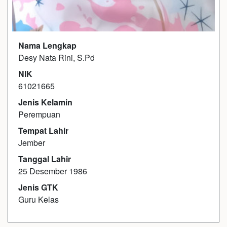
Nama Lengkap
Desy Nata Rini, S.Pd
NIK
61021665
Jenis Kelamin
Perempuan
Tempat Lahir
Jember
Tanggal Lahir
25 Desember 1986
Jenis GTK
Guru Kelas