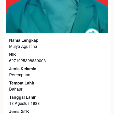
Nama Lengkap
Mulya Agustina
NIK
6271025308880003
Jenis Kelamin
Perempuan
Tempat Lahir
Bahaur
Tanggal Lahir
13 Agustus 1988
Jenis GTK