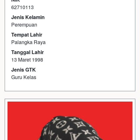
62710113
Jenis Kelamin
Perempuan
Tempat Lahir
Palangka Raya
Tanggal Lahir
13 Maret 1998
Jenis GTK
Guru Kelas