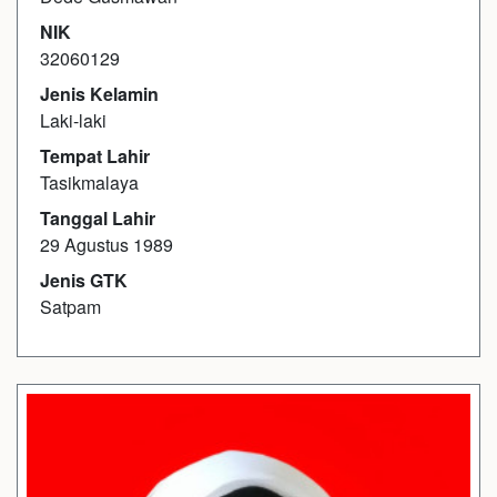
NIK
32060129
Jenis Kelamin
Laki-laki
Tempat Lahir
Tasikmalaya
Tanggal Lahir
29 Agustus 1989
Jenis GTK
Satpam