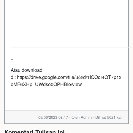
..
Atau download
di:
https://drive.google.com/file/u/3/d/1IQOqi4QT7p1x
bMF6XHp_UWdso0QPHBIo/view
09/06/2023 08:17 - Oleh Admin - Dilihat 5621 kali
Komentari Tulisan Ini