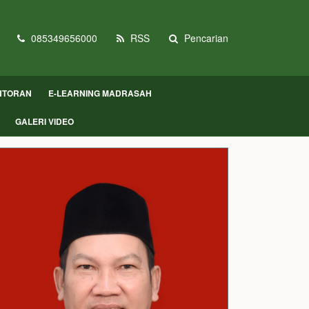
085349656000
RSS
Pencarian
NTORAN
E-LEARNING MADRASAH
GALERI VIDEO