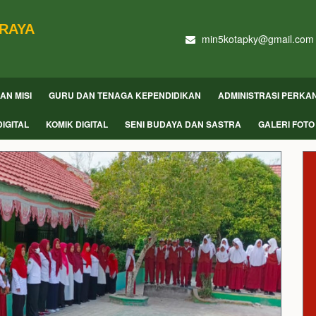
 RAYA
min5kotapky@gmail.com
DAN MISI
GURU DAN TENAGA KEPENDIDIKAN
ADMINISTRASI PERKA
IGITAL
KOMIK DIGITAL
SENI BUDAYA DAN SASTRA
GALERI FOTO