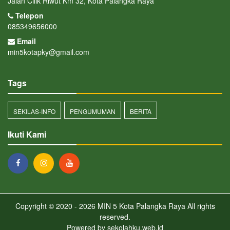
Jalan Cilik Riwut Km 32, Kota Palangka Raya
Telepon
085349656000
Email
min5kotapky@gmail.com
Tags
SEKILAS-INFO
PENGUMUMAN
BERITA
Ikuti Kami
Copyright © 2020 - 2026
MIN 5 Kota Palangka Raya
All rights
reserved.
Powered by
sekolahku.web.id