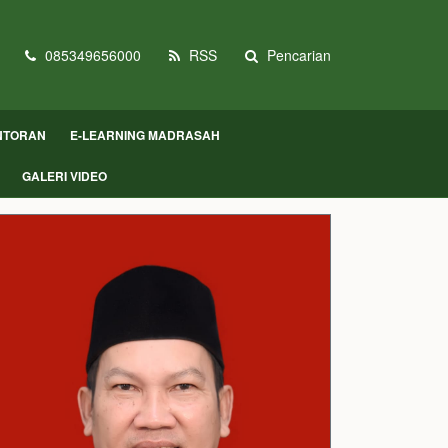
085349656000
RSS
Pencarian
NTORAN
E-LEARNING MADRASAH
GALERI VIDEO