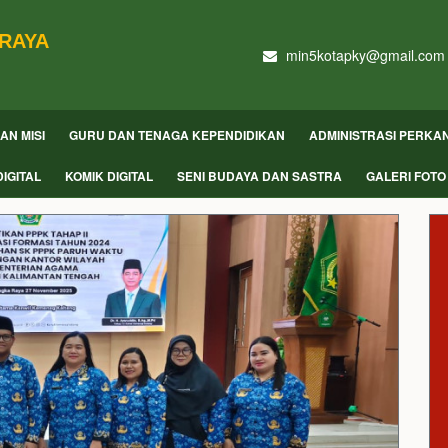
 RAYA
min5kotapky@gmail.com
DAN MISI
GURU DAN TENAGA KEPENDIDIKAN
ADMINISTRASI PERKA
IGITAL
KOMIK DIGITAL
SENI BUDAYA DAN SASTRA
GALERI FOTO