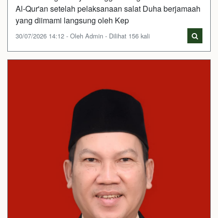
Al-Qur'an setelah pelaksanaan salat Duha berjamaah
yang diimami langsung oleh Kep
30/07/2026 14:12 - Oleh Admin - Dilihat 156 kali