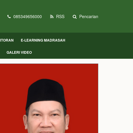
085349656000
RSS
Pencarian
NTORAN
E-LEARNING MADRASAH
GALERI VIDEO