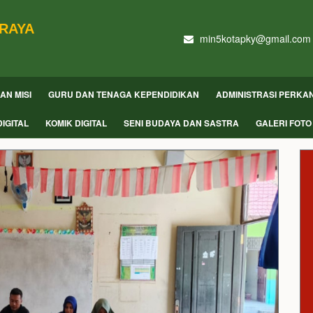
 RAYA
min5kotapky@gmail.com
DAN MISI
GURU DAN TENAGA KEPENDIDIKAN
ADMINISTRASI PERKA
IGITAL
KOMIK DIGITAL
SENI BUDAYA DAN SASTRA
GALERI FOTO